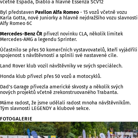
včetně Espada, Diablo a hlavně Essenza SCV12
Byl představen
Pavilon
Alfa Romeo
- 15 vozů včetně vozu
Karla Gotta, nové Juniorky a hlavně nejdražšího vozu slavnosti
Alfy Romeo 6C
Mercedes-Benz ČR
přivezl novinku CLA, několik limitek
Mercedes-AMG a legendu Sprinter.
Účastnilo se přes 50 komerčních vystavovatelů, kteří vyjádřili
spojenost s návštěvností a splnili své nastavené cíle.
Land Rover klub vozil návštěvníky ve svých speciálech.
Honda klub přivezl přes 50 vozů a motocyklů.
Dad's Garage přivezla americké skvosty a několik svých
nových projektů včetně zrekonstruovaného Trabanta.
Máme radost, že jsme udělali radost mnoha návštěvníkům.
Tým slavnosti LEGENDY a klubové sekce.
FOTOGALERIE