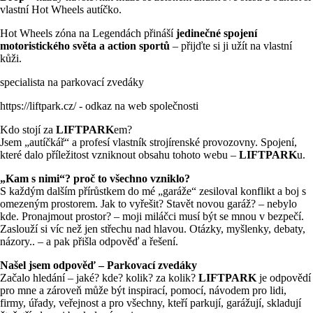
vlastní Hot Wheels autíčko.
Hot Wheels zóna na Legendách přináší
jedinečné spojení
motoristického světa a action sportů
– přijďte si ji užít na vlastní
kůži.
specialista na parkovací zvedáky
https://liftpark.cz/
- odkaz na web společnosti
Kdo stojí za
LIFTPARK
em?
Jsem „autíčkář“ a profesí vlastník strojírenské provozovny. Spojení,
které dalo příležitost vzniknout obsahu tohoto webu –
LIFTPARK
u.
„Kam s nimi“? proč to všechno vzniklo?
S každým dalším přírůstkem do mé „garáže“ zesiloval konflikt a boj s
omezeným prostorem. Jak to vyřešit? Stavět novou garáž? – nebylo
kde. Pronajmout prostor? – moji miláčci musí být se mnou v bezpečí.
Zaslouží si víc než jen střechu nad hlavou. Otázky, myšlenky, debaty,
názory.. – a pak přišla odpověď a řešení.
Našel jsem odpověď – Parkovací zvedáky
Začalo hledání – jaké? kde? kolik? za kolik?
LIFTPARK
je odpovědí
pro mne a zároveň může být inspirací, pomocí, návodem pro lidi,
firmy, úřady, veřejnost a pro všechny, kteří parkují, garážují, skladují