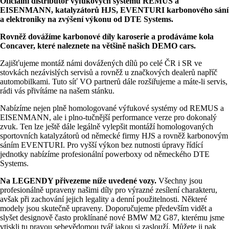
Oficiální distributor výfukových systémů REMUS a
EISENMANN, katalyzátorů HJS, EVENTURI karbonového sání
a elektroniky na zvýšení výkonu od DTE Systems.
Rovněž dovážíme karbonové díly karoserie a prodáváme kola
Concaver, které naleznete na většině našich DEMO cars.
Zajišťujeme montáž námi dovážených dílů po celé ČR i SR ve
stovkách nezávislých servisů a rovněž u značkových dealerů napříč
automobilkami. Tuto síť VO partnerů dále rozšiřujeme a máte-li servis,
rádi vás přivítáme na našem stánku.
Nabízíme nejen plně homologované výfukové systémy od REMUS a
EISENMANN, ale i plno-tučnější performance verze pro dokonalý
zvuk. Ten lze ještě dále legálně vylepšit montáží homologovaných
sportovních katalyzátorů od německé firmy HJS a rovněž karbonovým
sáním EVENTURI. Pro vyšší výkon bez nutnosti úpravy řídící
jednotky nabízíme profesionální powerboxy od německého DTE
Systems.
Na LEGENDY přivezeme níže uvedené vozy.
Všechny jsou
profesionálně upraveny našimi díly pro výrazné zesílení charakteru,
avšak při zachování jejich legality a denní použitelnosti. Některé
modely jsou skutečně upraveny. Doporučujeme především vidět a
slyšet designově často proklínané nové BMW M2 G87, kterému jsme
vtiskli tu pravou sebevědomou tvář jakou si zaslouží. Můžete ji pak