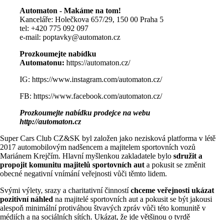
Automaton - Makáme na tom!
Kanceláře: Holečkova 657/29, 150 00 Praha 5
tel: +420 775 092 097
e-mail:
poptavky@automaton.cz
Prozkoumejte nabídku
Automatonu:
https://automaton.cz/
IG:
https://www.instagram.com/automaton.cz/
FB:
https://www.facebook.com/automaton.cz/
Prozkoumejte nabídku prodejce na webu
http://automaton.cz
Super Cars Club CZ&SK byl založen jako nezisková platforma v létě
2017 automobilovým nadšencem a majitelem sportovních vozů
Mariánem Krejčím. Hlavní myšlenkou zakladatele bylo
sdružit a
propojit komunitu majitelů sportovních aut
a pokusit se změnit
obecné negativní vnímání veřejnosti vůči těmto lidem.
Svými výlety, srazy a charitativní činností
chceme veřejnosti ukázat
pozitivní náhled
na majitelé sportovních aut a pokusit se být jakousi
alespoň minimální protiváhou štvavých zpráv vůči této komunitě v
médiích a na sociálních sítích. Ukázat, že jde většinou o tvrdě