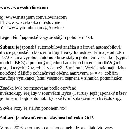
www:
www.slovline.com
ig:
www.instagram.com/slovlinecom
FB:
www.facebook.com/slovline
YT:
www.youtube.com/@Slovline
Legendární japonské vozy se stálým pohonem 4x4.
Subaru
je japonská automobilová značka a zároveň automobilová
divize japonského koncernu
Fuji Heavy Industries
. Firma je od roku
1972 známá výrobou automobilů se stálým pohonem všech kol (vyjma
modelu BRZ) a pohonnými jednotkami typu
boxer
s protiběžnými
písty, kterých již vyrobila více než 15 milionů. Vozidla tak mají nízko
položené těžiště s poháněnými oběma nápravami (4 × 4), což jim
zaručuje vynikající jízdní vlastnosti zejména v zimních podmínkách.
Značka byla pojmenována podle
otevřené
hvězdokupy
Plejády
v
souhvězdí Býka
(Taurus), jejíž japonský název
je Subaru. Logo automobilky také tvoří zobrazení této hvězdokupy.
Skvělé vozy se stálým pohonem 4x4.
Subaru je účastníkem na slavnosti od roku 2013.
V roce 2026 se omluvilo a nakonec nebude, ale i tak tyto vozy