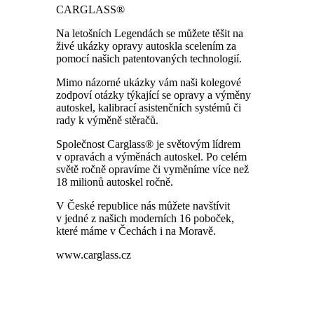
CARGLASS®
Na letošních Legendách se můžete těšit na
živé ukázky opravy autoskla scelením za
pomocí našich patentovaných technologií.
Mimo názorné ukázky vám naši kolegové
zodpoví otázky týkající se opravy a výměny
autoskel, kalibrací asistenčních systémů či
rady k výměně stěračů.
Společnost Carglass® je světovým lídrem
v opravách a výměnách autoskel. Po celém
světě ročně opravíme či vyměníme více než
18 milionů autoskel ročně.
V České republice nás můžete navštívit
v jedné z našich moderních
16 poboček
,
které máme v Čechách i na Moravě.
www.carglass.cz