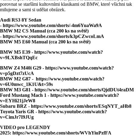
porovnat se staršími kultovními klasikami od BMW, které všichni tak
milujeme a sami si udělat obrázek.
Audi RS3 8Y Sedan
-
https://www.youtube.com/shorts/-4m6YuaWa9A
BMW M2 CS Manual (cca 200 ks na světě)
-
https://www.youtube.com/shorts/k3pCZwcoLmA
BMW M5 E60 Manual (cca 200 ks na světě)
BMW M5 E39
- https://www.youtube.com/watch?
v=9LXBshTQqEc
BMW Z4 M40i G29 -
https://ww
w.youtube.com/watch?
v=p5gDzt7zUcA
BMW M2 G87 -
https://www.youtube.com/watch?
v=6U0mwc_1K1U&t=59s
BMW M3 G81 -
https://www.youtube.com/shorts/QjdDUt4raDM
Ford Mustang Mach 1 -
https://www.youtube.com/watch?
v=EYHi21jJeW8
Subaru BRZ -
https://www.youtube.com/shorts/ESqNYT_aHb8
Toyota Yaris GR -
https://www.youtube.com/watch?
v=CimJr7I9JUg
VIDEO pro LEGENDY
2025:
https://www.youtube.com/shorts/WVhYiuPzfFA