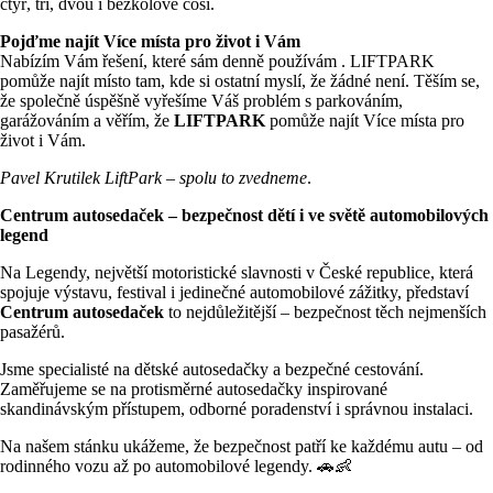
čtyř, tří, dvou i bezkolové cosi.
Pojďme najít Více místa pro život i Vám
Nabízím Vám řešení, které sám denně používám . LIFTPARK
pomůže najít místo tam, kde si ostatní myslí, že žádné není. Těším se,
že společně úspěšně vyřešíme Váš problém s parkováním,
garážováním a věřím, že
LIFTPARK
pomůže najít Více místa pro
život i Vám.
Pavel Krutilek LiftPark – spolu to zvedneme
.
Centrum autosedaček – bezpečnost dětí i ve světě automobilových
legend
Na Legendy, největší motoristické slavnosti v České republice, která
spojuje výstavu, festival i jedinečné automobilové zážitky, představí
Centrum autosedaček
to nejdůležitější – bezpečnost těch nejmenších
pasažérů.
Jsme specialisté na dětské autosedačky a bezpečné cestování.
Zaměřujeme se na protisměrné autosedačky inspirované
skandinávským přístupem, odborné poradenství i správnou instalaci.
Na našem stánku ukážeme, že bezpečnost patří ke každému autu – od
rodinného vozu až po automobilové legendy. 🚗👶