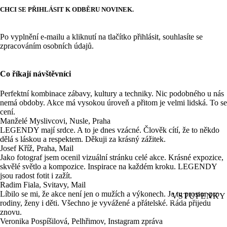
CHCI SE PŘIHLÁSIT K ODBĚRU NOVINEK.
Po vyplnění e-mailu a kliknutí na tlačítko přihlásit, souhlasíte se
zpracováním osobních údajů.
Co říkají návštěvníci
Perfektní kombinace zábavy, kultury a techniky. Nic podobného u nás
nemá obdoby. Akce má vysokou úroveň a přitom je velmi lidská. To se
cení.
Manželé Myslivcovi, Nusle, Praha
LEGENDY mají srdce. A to je dnes vzácné. Člověk cítí, že to někdo
dělá s láskou a respektem. Děkuji za krásný zážitek.
Josef Kříž, Praha, Mail
Jako fotograf jsem ocenil vizuální stránku celé akce. Krásné expozice,
skvělé světlo a kompozice. Inspirace na každém kroku. LEGENDY
jsou radost fotit i zažít.
Radim Fiala, Svitavy, Mail
Líbilo se mi, že akce není jen o mužích a výkonech. Je tu prostor pro
VSTUPENKY
rodiny, ženy i děti. Všechno je vyvážené a přátelské. Ráda přijedu
znovu.
Veronika Pospíšilová, Pelhřimov, Instagram zpráva