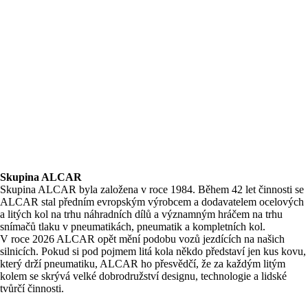
Skupina ALCAR
Skupina ALCAR byla založena v roce 1984. Během 42 let činnosti se
ALCAR stal předním evropským výrobcem a dodavatelem ocelových
a litých kol na trhu náhradních dílů a významným hráčem na trhu
snímačů tlaku v pneumatikách, pneumatik a kompletních kol.
V roce 2026 ALCAR opět mění podobu vozů jezdících na našich
silnicích. Pokud si pod pojmem litá kola někdo představí jen kus kovu,
který drží pneumatiku, ALCAR ho přesvědčí, že za každým litým
kolem se skrývá velké dobrodružství designu, technologie a lidské
tvůrčí činnosti.