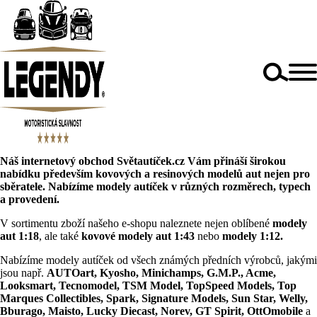
Náš internetový obchod
Světautíček.cz
Vám přináší širokou
nabídku především kovových a resinových modelů aut nejen pro
sběratele. Nabízíme modely autíček v různých rozměrech, typech
a provedení.
V sortimentu zboží našeho e-shopu naleznete nejen oblíbené
modely
aut 1:18
, ale také
kovové modely aut 1:43
nebo
modely 1:12
.
Nabízíme modely autíček od všech známých předních výrobců, jakými
jsou např.
AUTOart, Kyosho, Minichamps, G.M.P., Acme,
Looksmart, Tecnomodel, TSM Model, TopSpeed Models, Top
Marques Collectibles, Spark, Signature Models, Sun Star, Welly,
Bburago, Maisto, Lucky Diecast, Norev, GT Spirit, OttOmobile
a