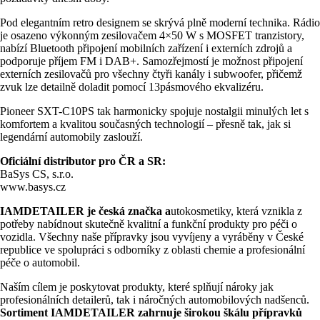
Pod elegantním retro designem se skrývá plně moderní technika. Rádio
je osazeno výkonným zesilovačem 4×50 W s MOSFET tranzistory,
nabízí Bluetooth připojení mobilních zařízení i externích zdrojů a
podporuje příjem FM i DAB+. Samozřejmostí je možnost připojení
externích zesilovačů pro všechny čtyři kanály i subwoofer, přičemž
zvuk lze detailně doladit pomocí 13pásmového ekvalizéru.
Pioneer SXT-C10PS tak harmonicky spojuje nostalgii minulých let s
komfortem a kvalitou současných technologií – přesně tak, jak si
legendární automobily zaslouží.
Oficiální distributor pro ČR a SR:
BaSys CS, s.r.o.
www.basys.cz
IAMDETAILER je česká značka a
utokosmetiky, která vznikla z
potřeby nabídnout skutečně kvalitní a funkční produkty pro péči o
vozidla. Všechny naše přípravky jsou vyvíjeny a vyráběny v České
republice ve spolupráci s odborníky z oblasti chemie a profesionální
péče o automobil.
Naším cílem je poskytovat produkty, které splňují nároky jak
profesionálních detailerů, tak i náročných automobilových nadšenců.
Sortiment IAMDETAILER zahrnuje širokou škálu přípravků