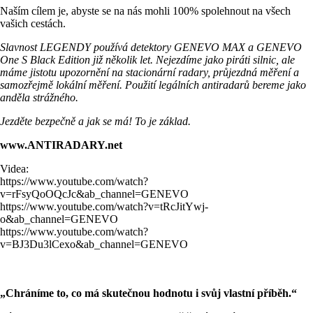
Naším cílem je, abyste se na nás mohli 100% spolehnout na všech
vašich cestách.
Slavnost LEGENDY používá detektory GENEVO MAX a GENEVO
One S Black Edition již několik let. Nejezdíme jako piráti silnic, ale
máme jistotu upozornění na stacionární radary, průjezdná měření a
samozřejmě lokální měření. Použití legálních antiradarů bereme jako
anděla strážného.
Jezděte bezpečně a jak se má! To je základ.
www.ANTIRADARY.net
Videa:
https://www.youtube.com/watch?
v=rFsyQoOQcJc&ab_channel=GENEVO
https://www.youtube.com/watch?v=tRcJitYwj-
o&ab_channel=GENEVO
https://www.youtube.com/watch?
v=BJ3Du3lCexo&ab_channel=GENEVO
„Chráníme to, co má skutečnou hodnotu i svůj vlastní příběh.“