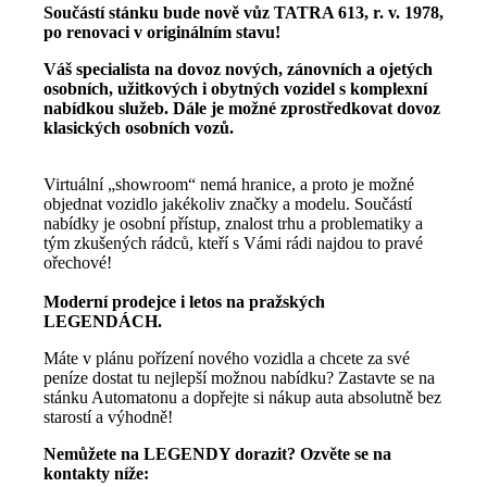
Součástí stánku bude nově vůz TATRA 613, r. v. 1978,
po renovaci v originálním stavu!
Váš specialista na dovoz nových, zánovních a ojetých
osobních, užitkových i obytných vozidel s komplexní
nabídkou služeb. Dále je možné zprostředkovat dovoz
klasických osobních vozů.
Virtuální „showroom“ nemá hranice, a proto je možné
objednat vozidlo jakékoliv značky a modelu. Součástí
nabídky je osobní přístup, znalost trhu a problematiky a
tým zkušených rádců, kteří s Vámi rádi najdou to pravé
ořechové!
Moderní prodejce i letos na pražských
LEGENDÁCH.
Máte v plánu pořízení nového vozidla a chcete za své
peníze dostat tu nejlepší možnou nabídku? Zastavte se na
stánku Automatonu a dopřejte si nákup auta absolutně bez
starostí a výhodně!
Nemůžete na LEGENDY dorazit? Ozvěte se na
kontakty níže: