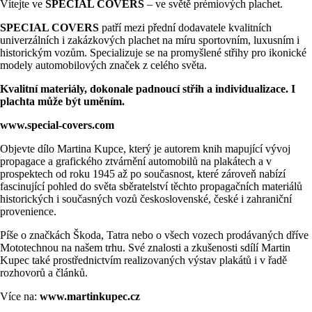
Vítejte ve
SPECIAL COVERS
– ve světě prémiových plachet.
SPECIAL COVERS
patří mezi přední dodavatele kvalitních
univerzálních i zakázkových plachet na míru sportovním, luxusním i
historickým vozům. Specializuje se na promyšlené střihy pro ikonické
modely automobilových značek z celého světa.
Kvalitní materiály, dokonale padnoucí střih a individualizace. I
plachta může být uměním.
www.special-covers.com
Objevte dílo Martina Kupce, který je autorem knih mapující vývoj
propagace a grafického ztvárnění automobilů na plakátech a v
prospektech od roku 1945 až po současnost, které zároveň nabízí
fascinující pohled do světa sběratelství těchto propagačních materiálů
historických i současných vozů československé, české i zahraniční
provenience.
Píše o značkách Škoda, Tatra nebo o všech vozech prodávaných dříve
Mototechnou na našem trhu. Své znalosti a zkušenosti sdílí Martin
Kupec také prostřednictvím realizovaných výstav plakátů i v řadě
rozhovorů a článků.
Více na:
www.martinkupec.cz