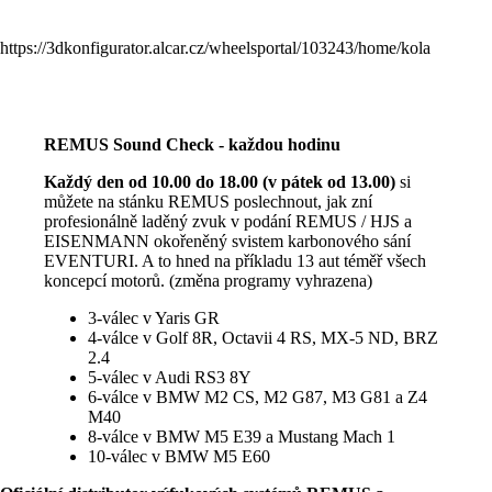
https://3dkonfigurator.alcar.cz/wheelsportal/103243/home/kola
REMUS Sound Check - každou hodinu
Každý den od 10.00 do 18.00 (v pátek od 13.00)
si
můžete na stánku REMUS poslechnout, jak zní
profesionálně laděný zvuk v podání REMUS / HJS a
EISENMANN okořeněný svistem karbonového sání
EVENTURI. A to hned na příkladu 13 aut téměř všech
koncepcí motorů. (změna programy vyhrazena)
3-válec v Yaris GR
4-válce v Golf 8R, Octavii 4 RS, MX-5 ND, BRZ
2.4
5-válec v Audi RS3 8Y
6-válce v BMW M2 CS, M2 G87, M3 G81 a Z4
M40
8-válce v BMW M5 E39 a Mustang Mach 1
10-válec v BMW M5 E60