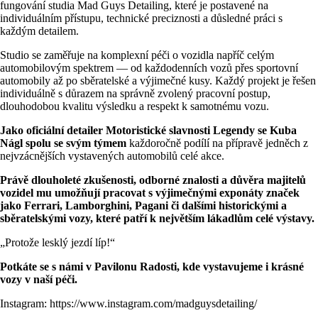
fungování studia Mad Guys Detailing, které je postavené na
individuálním přístupu, technické preciznosti a důsledné práci s
každým detailem.
Studio se zaměřuje na komplexní péči o vozidla napříč celým
automobilovým spektrem — od každodenních vozů přes sportovní
automobily až po sběratelské a výjimečné kusy. Každý projekt je řešen
individuálně s důrazem na správně zvolený pracovní postup,
dlouhodobou kvalitu výsledku a respekt k samotnému vozu.
Jako oficiální detailer Motoristické slavnosti Legendy se Kuba
Nágl spolu se svým týmem
každoročně podílí na přípravě jedněch z
nejvzácnějších vystavených automobilů celé akce.
Právě dlouholeté zkušenosti, odborné znalosti a důvěra majitelů
vozidel mu umožňují pracovat s výjimečnými exponáty značek
jako Ferrari, Lamborghini, Pagani či dalšími historickými a
sběratelskými vozy, které patří k největším lákadlům celé výstavy.
„Protože lesklý jezdí líp!“
Potkáte se s námi v Pavilonu Radosti, kde vystavujeme i krásné
vozy v naší péči.
Instagram:
https://www.instagram.com/madguysdetailing/