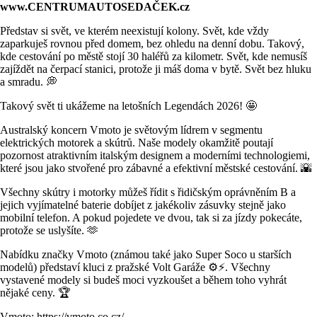
www.CENTRUMAUTOSEDAČEK.cz
Představ si svět, ve kterém neexistují kolony. Svět, kde vždy
zaparkuješ rovnou před domem, bez ohledu na denní dobu. Takový,
kde cestování po městě stojí 30 haléřů za kilometr. Svět, kde nemusíš
zajíždět na čerpací stanici, protože ji máš doma v bytě. Svět bez hluku
a smradu. 💭
Takový svět ti ukážeme na letošních Legendách 2026! 🤩
Australský koncern Vmoto je světovým lídrem v segmentu
elektrických motorek a skútrů. Naše modely okamžitě poutají
pozornost atraktivním italským designem a moderními technologiemi,
které jsou jako stvořené pro zábavné a efektivní městské cestování. 🌇
Všechny skútry i motorky můžeš řídit s řidičským oprávněním B a
jejich vyjímatelné baterie dobíjet z jakékoliv zásuvky stejně jako
mobilní telefon. A pokud pojedete ve dvou, tak si za jízdy pokecáte,
protože se uslyšíte. 🫶
Nabídku značky Vmoto (známou také jako Super Soco u starších
modelů) představí kluci z pražské Volt Garáže ⚙️⚡. Všechny
vystavené modely si budeš moci vyzkoušet a během toho vyhrát
nějaké ceny. 🏆
Vmoto:
https://vmoto.co.cz/