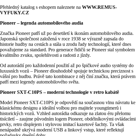
Přehledný katalog s eshopem naleznete na
WWW.REMUS-
VYFUKY.CZ
Pioneer – legenda automobilového audia
Značka Pioneer patří už po desetiletí k ikonám automobilového audia.
Japonská společnost založená v roce 1938 se výrazně zapsala do
historie hudby na cestách a stála u zrodu řady technologií, které dnes
považujeme za standard. Pro generace řidičů se Pioneer stal symbolem
kvalitního zvuku, spolehlivosti a radosti z jízdy.
Od autorádií pro každodenní použití až po špičkové audio systémy do
luxusních vozů – Pioneer dlouhodobě spojuje technickou preciznost s
vášní pro hudbu. Právě tato kombinace z něj činí značku, která právem
patří mezi legendy automobilového světa.
Pioneer SXT-C10PS – moderní technologie v retro kabátě
Model Pioneer SXT-C10PS je odpovědí na současnou vlnu návratu ke
klasickému designu a ideální volbou pro majitele youngtimerů i
historických vozů. Vzhled autorádia odkazuje na zlatou éru přelomu
tisíciletí – zaujme původním logem Pioneer, obdélníkovými ovládacími
prvky, retro displejem i stylovou imitací kazetové šachty. Ta však
nenápadně ukrývá moderní USB a linkový vstup, které reflektují
požadavky dnešní doby.