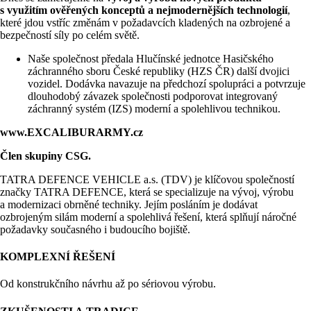
s využitím ověřených konceptů a nejmodernějších technologií
,
které jdou vstříc změnám v požadavcích kladených na ozbrojené a
bezpečností síly po celém světě.
Naše společnost předala Hlučínské jednotce Hasičského
záchranného sboru České republiky (HZS ČR) další dvojici
vozidel. Dodávka navazuje na předchozí spolupráci a potvrzuje
dlouhodobý závazek společnosti podporovat integrovaný
záchranný systém (IZS) moderní a spolehlivou technikou.
www.EXCALIBURARMY.cz
Člen skupiny CSG.
TATRA DEFENCE VEHICLE a.s. (TDV) je klíčovou společností
značky TATRA DEFENCE, která se specializuje na vývoj, výrobu
a modernizaci obrněné techniky. Jejím posláním je dodávat
ozbrojeným silám moderní a spolehlivá řešení, která splňují náročné
požadavky současného i budoucího bojiště.
KOMPLEXNÍ ŘEŠENÍ
Od konstrukčního návrhu až po sériovou výrobu.