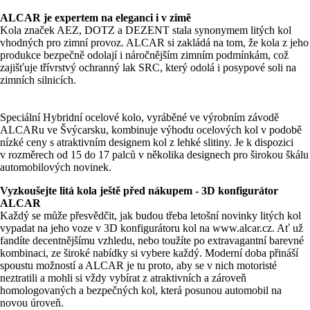
ALCAR je expertem na eleganci i v zimě
Kola značek AEZ, DOTZ a DEZENT stala synonymem litých kol
vhodných pro zimní provoz. ALCAR si zakládá na tom, že kola z jeho
produkce bezpečně odolají i náročnějším zimním podmínkám, což
zajišťuje třívrstvý ochranný lak SRC, který odolá i posypové soli na
zimních silnicích.
Speciální Hybridní ocelové kolo, vyráběné ve výrobním závodě
ALCARu ve Švýcarsku, kombinuje výhodu ocelových kol v podobě
nízké ceny s atraktivním designem kol z lehké slitiny. Je k dispozici
v rozměrech od 15 do 17 palců v několika designech pro širokou škálu
automobilových novinek.
Vyzkoušejte litá kola ještě před nákupem - 3D konfigurátor
ALCAR
Každý se může přesvědčit, jak budou třeba letošní novinky litých kol
vypadat na jeho voze v 3D konfigurátoru kol na www.alcar.cz. Ať už
fandíte decentnějšímu vzhledu, nebo toužíte po extravagantní barevné
kombinaci, ze široké nabídky si vybere každý. Moderní doba přináší
spoustu možností a ALCAR je tu proto, aby se v nich motoristé
neztratili a mohli si vždy vybírat z atraktivních a zároveň
homologovaných a bezpečných kol, která posunou automobil na
novou úroveň.