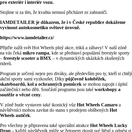
pro exteriér i interiér vozu.
Stojíme si za tím, že kvalita nemusí přicházet ze zahraničí.
IAMDETAILER je důkazem, že i v České republice dokážeme
vyvinout autokosmetiku světové úrovně.
https://www.iamdetailer.cz/
Přijďte zažít svět Hot Wheels plný akce, triků a zábavy! V naší zóně
na vás čeká
mikro rampa
, kde se představí populární freestyle sporty
–
freestyle
scooter a BMX
– v dynamických ukázkách zkušených
riderů.
Program je určený nejen pro diváky, ale především pro ty, kteří si chtějí
akční sporty sami vyzkoušet. Díky
půjčovně koloběžek,
skateboardů, kol a ochranných pomůcek
se mohou zapojit i úplní
začátečníci nebo děti. Součástí programu jsou také
workshopy a
soutěže o věcné ceny
.
V zóně bude vystaven také ikonický vůz
Hot Wheels Camaro
a
návštěvníci mohou zavítat do stanu s prodejem oblíbených
Hot
Wheels autíček
.
Pro všechny je připravena také speciální atrakce
Hot Wheels Lucky
Drop
– každý návštěvník může se žetonem zkusit své štěstí a odnést si