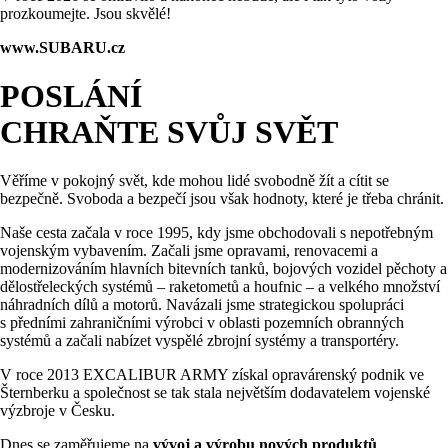
prozkoumejte. Jsou skvělé!
www.SUBARU.cz
POSLÁNÍ
CHRAŇTE SVŮJ SVĚT
Věříme v pokojný svět, kde mohou lidé svobodně žít a cítit se
bezpečně. Svoboda a bezpečí jsou však hodnoty, které je třeba chránit.
Naše cesta začala v roce 1995, kdy jsme obchodovali s nepotřebným
vojenským vybavením. Začali jsme opravami, renovacemi a
modernizováním hlavních bitevních tanků, bojových vozidel pěchoty a
dělostřeleckých systémů – raketometů a houfnic – a velkého množství
náhradních dílů a motorů. Navázali jsme strategickou spolupráci
s předními zahraničními výrobci v oblasti pozemních obranných
systémů a začali nabízet vyspělé zbrojní systémy a transportéry.
V roce 2013 EXCALIBUR ARMY získal opravárenský podnik ve
Šternberku a společnost se tak stala největším dodavatelem vojenské
výzbroje v Česku.
Dnes se zaměřujeme na
vývoj a výrobu nových produktů