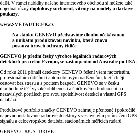
další. V rámci nabídky našeho internetového obchodu si můžete také
objednat různý
doplňkový sortiment
,
vitríny na modely
a
dárkové
poukazy
.
www.SVETAUTICEK.cz
Na stánku GENEVO představíme dlouho očekávanou
a unikátní produktovou novinku, která znovu
posouvá úroveň ochrany řidiče.
GENEVO je přední český výrobce legálních radarových
detektorů pro celou Evropu, se zastoupením od Austrálie po USA.
Od roku 2011 přináší detektory GENEVO řešení všem motoristům,
profesionálním řidičům i automobilovým nadšencům, kteří chtějí
cestovat bez stresu a s pocitem bezpečí. GENEVO se v česku
dlouhodobě těší vysoké oblíbenosti a špičkovému hodnocení na
nezávislých portálech pro svou spolehlivost detekcí a vlastní GPS
databázi.
Produktové portfolio značky GENEVO zahrnuje přenosné i pokročilé
napevno instalované radarové detektory s vestavěným přijímačem GPS
signálu a celoevropskou databází stacionárních měřících radarů.
GENEVO - #JUSTDRIVE