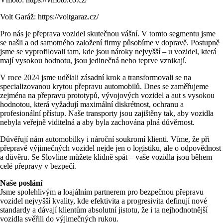
Volt Garáž:
https://voltgaraz.cz/
Pro nás je přeprava vozidel skutečnou vášní. V tomto segmentu jsme
se našli a od samotného založení firmy působíme v dopravě. Postupně
jsme se vyprofilovali tam, kde jsou nároky nejvyšší – u vozidel, která
mají vysokou hodnotu, jsou jedinečná nebo teprve vznikají.
V roce 2024 jsme udělali zásadní krok a transformovali se na
specializovanou krytou přepravu automobilů. Dnes se zaměřujeme
zejména na přepravu prototypů, vývojových vozidel a aut s vysokou
hodnotou, která vyžadují maximální diskrétnost, ochranu a
profesionální přístup. Naše transporty jsou zajištěny tak, aby vozidla
nebyla veřejně viditelná a aby byla zachována plná důvěrnost.
Důvěřují nám automobilky i nároční soukromí klienti. Víme, že při
přepravě výjimečných vozidel nejde jen o logistiku, ale o odpovědnost
a důvěru. Se Slovline můžete klidně spát – vaše vozidla jsou během
celé přepravy v bezpečí.
Naše poslání
Jsme spolehlivým a loajálním partnerem pro bezpečnou přepravu
vozidel nejvyšší kvality, kde efektivita a progresivita definují nové
standardy a dávají klientům absolutní jistotu, že i ta nejhodnotnější
vozidla svěřili do výjimečných rukou.