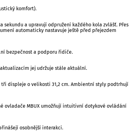
ustický komfort).
za sekundu a upravují odpružení každého kola zvlášť. Přes
lumení automaticky nastavuje ještě před přejezdem
lní bezpečnost a podporu řidiče.
ktualizacím jej udržuje stále aktuální.
i displeje o velikosti 31,2 cm. Ambientní styly podtrhují
sné ovladače MBUX umožňují intuitivní dotykové ovládání
inášejí osobnější interakci.