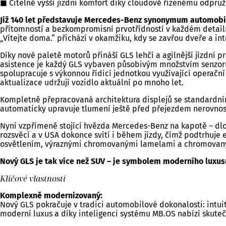
Citelně vyšší jízdní komfort díky cloudově řízenému odpru
Již 140 let představuje Mercedes-Benz synonymum automobi
přítomností a bezkompromisní prvotřídností v každém detailu.
„Vítejte doma.“ přichází v okamžiku, kdy se zavřou dveře a in
Díky nové paletě motorů přináší GLS lehčí a agilnější jízdní 
asistence je každý GLS vybaven působivým množstvím senzorů:
spolupracuje s výkonnou řídicí jednotkou využívající operač
aktualizace udržují vozidlo aktuální po mnoho let.
Kompletně přepracovaná architektura displejů se standardní
automaticky upravuje tlumení ještě před přejezdem nerovností
Nyní vzpřímeně stojící hvězda Mercedes-Benz na kapotě – dlou
rozsvěcí a v USA dokonce svítí i během jízdy, čímž podtrhu
osvětlením, výraznými chromovanými lamelami a chromovan
Nový GLS je tak více než SUV – je symbolem moderního luxusu,
Klíčové vlastnosti
Komplexně modernizovaný:
Nový GLS pokračuje v tradici automobilové dokonalosti: intui
moderní luxus a díky inteligenci systému MB.OS nabízí skuteč