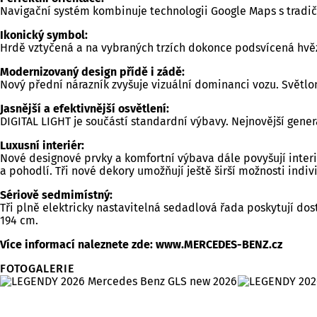
Navigační systém kombinuje technologii Google Maps s tradi
Ikonický symbol:
Hrdě vztyčená a na vybraných trzích dokonce podsvícená hvěz
Modernizovaný design přídě i zádě:
Nový přední nárazník zvyšuje vizuální dominanci vozu. Světl
Jasnější a efektivnější osvětlení:
DIGITAL LIGHT je součástí standardní výbavy. Nejnovější gener
Luxusní interiér:
Nové designové prvky a komfortní výbava dále povyšují inter
a pohodlí. Tři nové dekory umožňují ještě širší možnosti indiv
Sériově sedmimístný:
Tři plně elektricky nastavitelná sedadlová řada poskytují dost
194 cm.
Více informací naleznete zde: www.MERCEDES-BENZ.cz
FOTOGALERIE