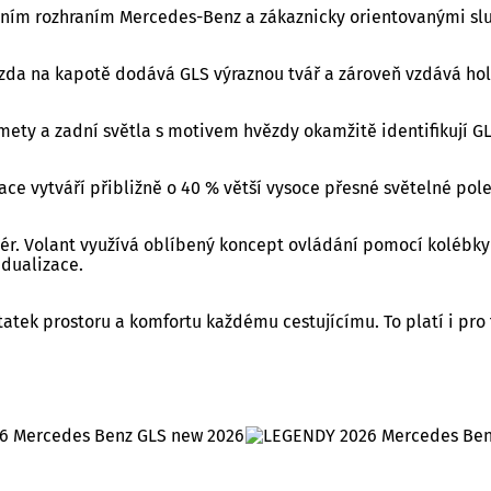
čním rozhraním Mercedes-Benz a zákaznicky orientovanými sl
da na kapotě dodává GLS výraznou tvář a zároveň vzdává hold
omety a zadní světla s motivem hvězdy okamžitě identifikují 
ace vytváří přibližně o 40 % větší vysoce přesné světelné pol
iér. Volant využívá oblíbený koncept ovládání pomocí kolébk
idualizace.
atek prostoru a komfortu každému cestujícímu. To platí i pro tř