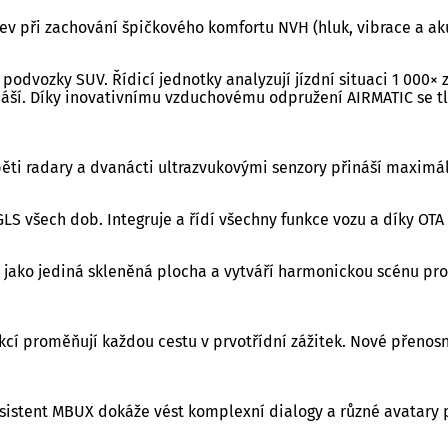
jev při zachování špičkového komfortu NVH (hluk, vibrace a ak
odvozky SUV. Řídicí jednotky analyzují jízdní situaci 1 000× 
áší. Díky inovativnímu vzduchovému odpružení AIRMATIC se t
pěti radary a dvanácti ultrazvukovými senzory přináší maximá
S všech dob. Integruje a řídí všechny funkce vozu a díky OTA a
ako jediná skleněná plocha a vytváří harmonickou scénu pro tř
nkcí proměňují každou cestu v prvotřídní zážitek. Nové přeno
sistent MBUX dokáže vést komplexní dialogy a různé avatary př