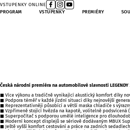
VSTUPENKY ONLINE
PROGRAM
VSTUPENKY
PREMIÉRY
SOU
Česká národní premiéra na automobilové slavnosti LEGENDY
Více výkonu a tradičně vynikající akustický komfort díky n
Podpora téměř v každé jízdní situaci díky nejnovější gene
Reprezentativněji působící a větší maska chladiče s vý
Vzpřímeně stojící hvězda na kapotě, volitelně podsvícená (v
Superpočítač s podporou umělé inteligence pro dlouhodob
Moderní koncept displejů se sériově dodávaným MBUX Supe
Ještě vyšší komfort cestování a práce na zadních sedadlec