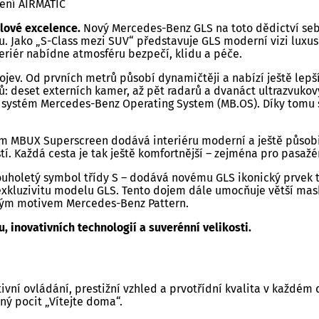
žení AIRMATIC
lové excelence.
Nový Mercedes-Benz GLS na toto dědictví seb
 Jako „S-Class mezi SUV“ představuje GLS moderní vizi luxusu
teriér nabídne atmosféru bezpečí, klidu a péče.
projev. Od prvních metrů působí dynamičtěji a nabízí ještě lep
 deset externích kamer, až pět radarů a dvanáct ultrazvukový
ní systém Mercedes-Benz Operating System (MB.OS). Díky tomu 
m MBUX Superscreen dodává interiéru moderní a ještě působi
. Každá cesta je tak ještě komfortnější – zejména pro pasažé
holetý symbol třídy S – dodává novému GLS ikonický prvek tra
je exkluzivitu modelu GLS. Tento dojem dále umocňuje větší 
ým motivem Mercedes-Benz Pattern.
 inovativních technologií a suverénní velikosti.
tivní ovládání, prestižní vzhled a prvotřídní kvalita v každ
ný pocit „Vítejte doma“.