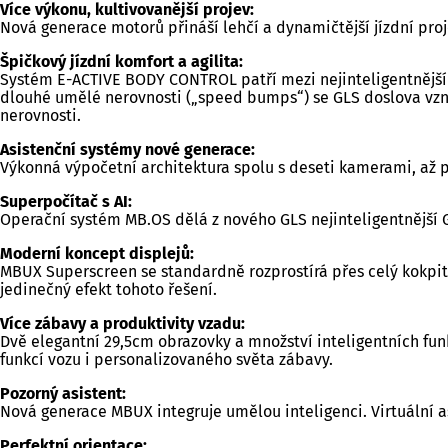
Více výkonu, kultivovanější projev:
Nová generace motorů přináší lehčí a dynamičtější jízdní pro
Špičkový jízdní komfort a agilita:
Systém E-ACTIVE BODY CONTROL patří mezi nejinteligentnější p
dlouhé umělé nerovnosti („speed bumps“) se GLS doslova vzn
nerovnosti.
Asistenční systémy nové generace:
Výkonná výpočetní architektura spolu s deseti kamerami, až 
Superpočítač s AI:
Operační systém MB.OS dělá z nového GLS nejinteligentnější GL
Moderní koncept displejů:
MBUX Superscreen se standardně rozprostírá přes celý kokpit j
jedinečný efekt tohoto řešení.
Více zábavy a produktivity vzadu:
Dvě elegantní 29,5cm obrazovky a množství inteligentních fu
funkcí vozu i personalizovaného světa zábavy.
Pozorný asistent:
Nová generace MBUX integruje umělou inteligenci. Virtuální a
Perfektní orientace: