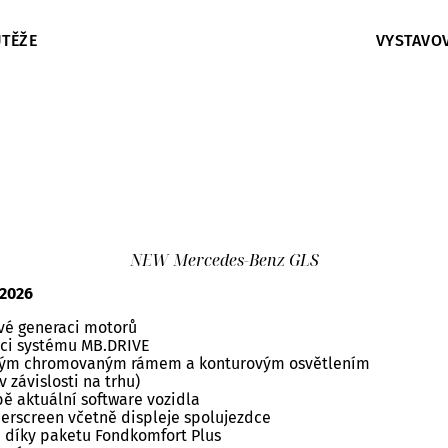
TĚŽE
VYSTAVO
NEW Mercedes-Benz GLS
 2026
ové generaci motorů
raci systému MB.DRIVE
razným chromovaným rámem a konturovým osvětlením
 závislosti na trhu)
ě aktuální software vozidla
rscreen včetně displeje spolujezdce
h díky paketu Fondkomfort Plus