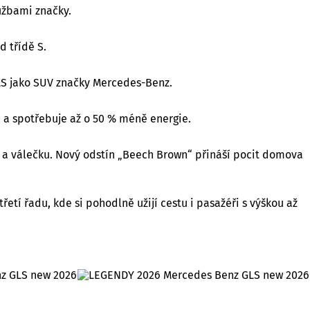
užbami značky.
 třídě S.
GLS jako SUV značky Mercedes-Benz.
e a spotřebuje až o 50 % méně energie.
y a válečku. Nový odstín „Beech Brown“ přináší pocit domova
etí řadu, kde si pohodlně užijí cestu i pasažéři s výškou až