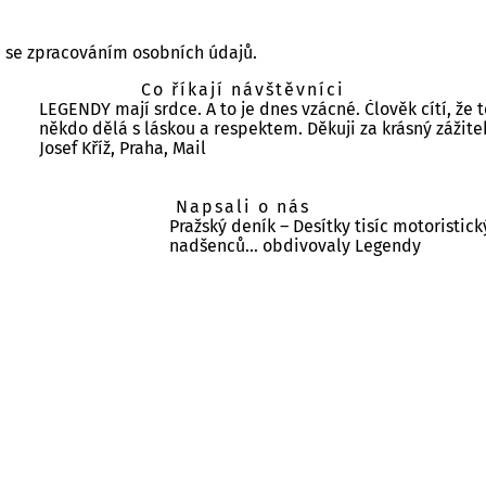
te se zpracováním osobních údajů.
Co říkají návštěvníci
LEGENDY mají srdce. A to je dnes vzácné. Člověk cítí, že t
někdo dělá s láskou a respektem. Děkuji za krásný zážite
Josef Kříž, Praha, Mail
Napsali o nás
Pražský deník – Desítky tisíc motoristic
nadšenců… obdivovaly Legendy