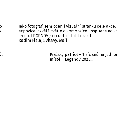
o
Jako fotograf jsem ocenil vizuální stránku celé akce.
k.
expozice, skvělé světlo a kompozice. Inspirace na 
kroku. LEGENDY jsou radost fotit i zažít.
Radim Fiala, Svitavy, Mail
kých
Pražský patriot – Tisíc snů na jedn
místě… Legendy 2023…