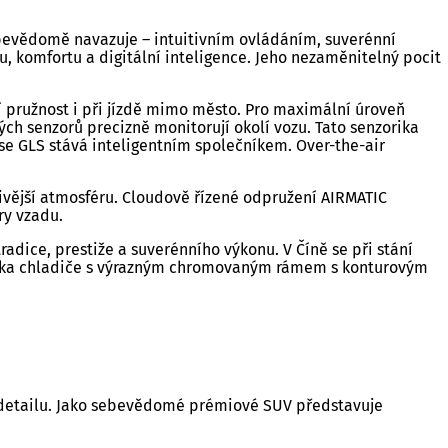
evědomě navazuje – intuitivním ovládáním, suverénní
, komfortu a digitální inteligence. Jeho nezaměnitelný pocit
ší pružnost i při jízdě mimo město. Pro maximální úroveň
ch senzorů precizně monitorují okolí vozu. Tato senzorika
se GLS stává inteligentním společníkem. Over-the-air
vější atmosféru. Cloudově řízené odpružení AIRMATIC
ry vzadu.
dice, prestiže a suverénního výkonu. V Číně se při stání
maska chladiče s výrazným chromovaným rámem s konturovým
ém detailu. Jako sebevědomé prémiové SUV představuje