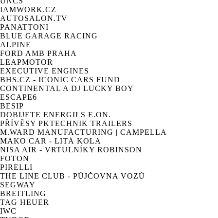
UNCS
IAMWORK.CZ
AUTOSALON.TV
PANATTONI
BLUE GARAGE RACING
ALPINE
FORD AMB PRAHA
LEAPMOTOR
EXECUTIVE ENGINES
BHS.CZ - ICONIC CARS FUND
CONTINENTAL A DJ LUCKY BOY
ESCAPE6
BESIP
DOBIJETE ENERGII S E.ON.
PŘÍVĚSY PKTECHNIK TRAILERS
M.WARD MANUFACTURING | CAMPELLA
MAKO CAR - LITÁ KOLA
NISA AIR - VRTULNÍKY ROBINSON
FOTON
PIRELLI
THE LINE CLUB - PŮJČOVNA VOZŮ
SEGWAY
BREITLING
TAG HEUER
IWC