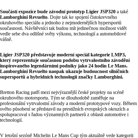
Součástí expozice bude závodní prototyp Ligier JSP320
a také
Lamborghini Revuelto
. Dojte tak ke spojení čistokrevného
okruhového speciálu a jednoho z nejmodernějších hypersportů
současnosti. Návštěvníci tak budou mít jedinečnou možnost vidět
vedle sebe dva odlišné světy výkonu, technologií a automobilové
vášně.
Ligier JSP320 představuje moderní speciál kategorie LMP3,
který reprezentuje současnou podobu vytrvalostního závodění
inspirovaného legendárními podniky jako 24 hodin Le Mans.
Lamborghini Revuelto naopak ukazuje budoucnost silničních
supersportů a hybridních technologií značky Lamborghini.
Bretton Racing patří mezi nejvýraznější české projekty na scéně
okruhového motorsportu. Tým se dlouhodobě zaměřuje na
profesionální vytrvalostní závody a moderní prototypové vozy. Během
svého působení se představil na prestižních evropských okruzích a
spolupracoval s řadou významných partnerů z oblasti automotive i
technologií.
V letošní sezóně Michelin Le Mans Cup tým aktuálně vede kategorii