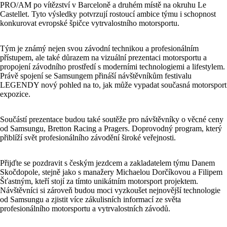
PRO/AM po vítězství v Barceloně a druhém místě na okruhu Le
Castellet. Tyto výsledky potvrzují rostoucí ambice týmu i schopnost
konkurovat evropské špičce vytrvalostního motorsportu.
Tým je známý nejen svou závodní technikou a profesionálním
přístupem, ale také důrazem na vizuální prezentaci motorsportu a
propojení závodního prostředí s moderními technologiemi a lifestylem.
Právě spojení se Samsungem přináší návštěvníkům festivalu
LEGENDY nový pohled na to, jak může vypadat současná motorsport
expozice.
Součástí prezentace budou také soutěže pro návštěvníky o věcné ceny
od Samsungu, Bretton Racing a Pragers. Doprovodný program, který
přiblíží svět profesionálního závodění široké veřejnosti.
Přijďte se pozdravit s českým jezdcem a zakladatelem týmu Danem
Skočdopole, stejně jako s manažery Michaelou Dorčíkovou a Filipem
Šťastným, kteří stojí za tímto unikátním motorsport projektem.
Návštěvníci si zároveň budou moci vyzkoušet nejnovější technologie
od Samsungu a zjistit více zákulisních informací ze světa
profesionálního motorsportu a vytrvalostních závodů.