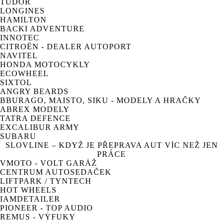
TUDOR
LONGINES
HAMILTON
BACKI ADVENTURE
INNOTEC
CITROËN - DEALER AUTOPORT
NAVITEL
HONDA MOTOCYKLY
ECOWHEEL
SIXTOL
ANGRY BEARDS
BBURAGO, MAISTO, SIKU - MODELY A HRAČKY
ABREX MODELY
TATRA DEFENCE
EXCALIBUR ARMY
SUBARU
SLOVLINE – KDYŽ JE PŘEPRAVA AUT VÍC NEŽ JEN
PRÁCE
VMOTO - VOLT GARÁŽ
CENTRUM AUTOSEDAČEK
LIFTPARK / TYNTECH
HOT WHEELS
IAMDETAILER
PIONEER - TOP AUDIO
REMUS - VÝFUKY