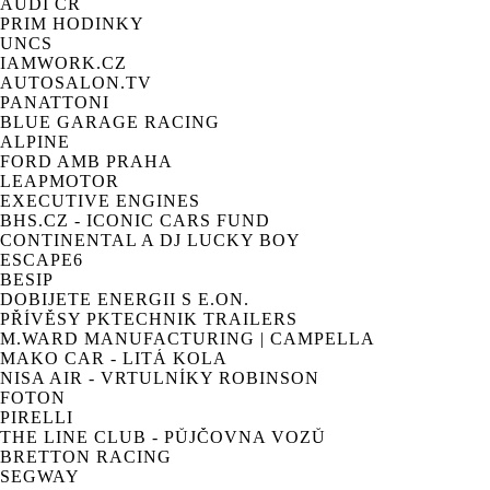
AUDI ČR
PRIM HODINKY
UNCS
IAMWORK.CZ
AUTOSALON.TV
PANATTONI
BLUE GARAGE RACING
ALPINE
FORD AMB PRAHA
LEAPMOTOR
EXECUTIVE ENGINES
BHS.CZ - ICONIC CARS FUND
CONTINENTAL A DJ LUCKY BOY
ESCAPE6
BESIP
DOBIJETE ENERGII S E.ON.
PŘÍVĚSY PKTECHNIK TRAILERS
M.WARD MANUFACTURING | CAMPELLA
MAKO CAR - LITÁ KOLA
NISA AIR - VRTULNÍKY ROBINSON
FOTON
PIRELLI
THE LINE CLUB - PŮJČOVNA VOZŮ
BRETTON RACING
SEGWAY