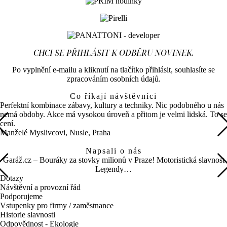
CHCI SE PŘIHLÁSIT K ODBĚRU NOVINEK.
Po vyplnění e-mailu a kliknutí na tlačítko přihlásit, souhlasíte se
zpracováním osobních údajů.
Co říkají návštěvníci
Perfektní kombinace zábavy, kultury a techniky. Nic podobného u nás
nemá obdoby. Akce má vysokou úroveň a přitom je velmi lidská. To se
cení.
Manželé Myslivcovi, Nusle, Praha
Napsali o nás
Garáž.cz – Bouráky za stovky milionů v Praze! Motoristická slavnost
Legendy…
Dotazy
Návštěvní a provozní řád
Podporujeme
Vstupenky pro firmy / zaměstnance
Historie slavnosti
Odpovědnost - Ekologie