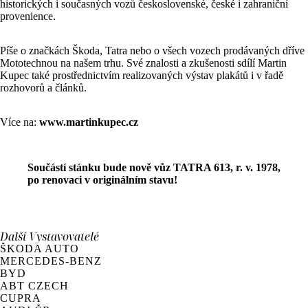
historických i současných vozů československé, české i zahraniční
provenience.
Píše o značkách Škoda, Tatra nebo o všech vozech prodávaných dříve
Mototechnou na našem trhu. Své znalosti a zkušenosti sdílí Martin
Kupec také prostřednictvím realizovaných výstav plakátů i v řadě
rozhovorů a článků.
Více na:
www.martinkupec.cz
Součástí stánku bude nově vůz TATRA 613, r. v. 1978,
po renovaci v originálním stavu!
Další
Vystavovatelé
ŠKODA AUTO
MERCEDES-BENZ
BYD
ABT CZECH
CUPRA