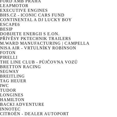
FORD AMB PRAHA
LEAPMOTOR
EXECUTIVE ENGINES
BHS.CZ - ICONIC CARS FUND
CONTINENTAL A DJ LUCKY BOY
ESCAPE6
BESIP
DOBIJETE ENERGII S E.ON.
PŘÍVĚSY PKTECHNIK TRAILERS
M.WARD MANUFACTURING | CAMPELLA
NISA AIR - VRTULNÍKY ROBINSON
FOTON
PIRELLI
THE LINE CLUB - PŮJČOVNA VOZŮ
BRETTON RACING
SEGWAY
BREITLING
TAG HEUER
IWC
TUDOR
LONGINES
HAMILTON
BACKI ADVENTURE
INNOTEC
CITROËN - DEALER AUTOPORT