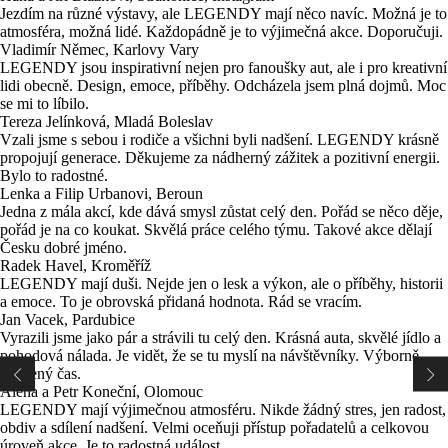
Jezdím na různé výstavy, ale LEGENDY mají něco navíc. Možná je to
atmosféra, možná lidé. Každopádně je to výjimečná akce. Doporučuji.
Vladimír Němec, Karlovy Vary
LEGENDY jsou inspirativní nejen pro fanoušky aut, ale i pro kreativní
lidi obecně. Design, emoce, příběhy. Odcházela jsem plná dojmů. Moc
se mi to líbilo.
Tereza Jelínková, Mladá Boleslav
Vzali jsme s sebou i rodiče a všichni byli nadšení. LEGENDY krásně
propojují generace. Děkujeme za nádherný zážitek a pozitivní energii.
Bylo to radostné.
Lenka a Filip Urbanovi, Beroun
Jedna z mála akcí, kde dává smysl zůstat celý den. Pořád se něco děje,
pořád je na co koukat. Skvělá práce celého týmu. Takové akce dělají
Česku dobré jméno.
Radek Havel, Kroměříž
LEGENDY mají duši. Nejde jen o lesk a výkon, ale o příběhy, historii
a emoce. To je obrovská přidaná hodnota. Rád se vracím.
Jan Vacek, Pardubice
Vyrazili jsme jako pár a strávili tu celý den. Krásná auta, skvělé jídlo a
pohodová nálada. Je vidět, že se tu myslí na návštěvníky. Výborně
strávený čas.
Alena a Petr Koneční, Olomouc
LEGENDY mají výjimečnou atmosféru. Nikde žádný stres, jen radost,
obdiv a sdílení nadšení. Velmi oceňuji přístup pořadatelů a celkovou
úroveň akce. Je to radostná událost.