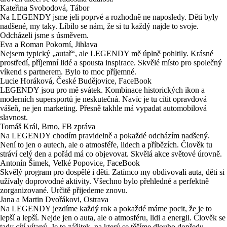
Kateřina Svobodová, Tábor
Na LEGENDY jsme jeli poprvé a rozhodně ne naposledy. Děti byly
nadšené, my taky. Líbilo se nám, že si tu každý najde to svoje.
Odcházeli jsme s úsměvem.
Eva a Roman Pokorní, Jihlava
Nejsem typický „autař“, ale LEGENDY mě úplně pohltily. Krásné
prostředí, příjemní lidé a spousta inspirace. Skvělé místo pro společný
víkend s partnerem. Bylo to moc příjemné.
Lucie Horáková, České Budějovice, FaceBook
LEGENDY jsou pro mě svátek. Kombinace historických ikon a
moderních supersportů je neskutečná. Navíc je tu cítit opravdová
vášeň, ne jen marketing. Přesně takhle má vypadat automobilová
slavnost.
Tomáš Král, Brno, FB zpráva
Na LEGENDY chodím pravidelně a pokaždé odcházím nadšený.
Není to jen o autech, ale o atmosféře, lidech a příbězích. Člověk tu
stráví celý den a pořád má co objevovat. Skvělá akce světové úrovně.
Antonín Šimek, Velké Popovice, FaceBook
Skvělý program pro dospělé i děti. Zatímco my obdivovali auta, děti si
užívaly doprovodné aktivity. Všechno bylo přehledné a perfektně
zorganizované. Určitě přijedeme znovu.
Jana a Martin Dvořákovi, Ostrava
Na LEGENDY jezdíme každý rok a pokaždé máme pocit, že je to
lepší a lepší. Nejde jen o auta, ale o atmosféru, lidi a energii. Člověk se
tady cítí vítaný. Je to zážitek, na který se těšíme dlouho dopředu.