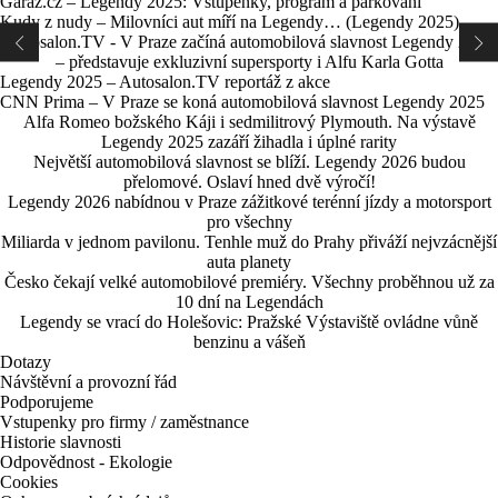
Garáž.cz – Legendy 2025: Vstupenky, program a parkování
Kudy z nudy – Milovníci aut míří na Legendy… (Legendy 2025)
Autosalon.TV - V Praze začíná automobilová slavnost Legendy 2025
– představuje exkluzivní supersporty i Alfu Karla Gotta
Legendy 2025 – Autosalon.TV reportáž z akce
CNN Prima – V Praze se koná automobilová slavnost Legendy 2025
Alfa Romeo božského Káji i sedmilitrový Plymouth. Na výstavě
Legendy 2025 zazáří žihadla i úplné rarity
Největší automobilová slavnost se blíží. Legendy 2026 budou
přelomové. Oslaví hned dvě výročí!
Legendy 2026 nabídnou v Praze zážitkové terénní jízdy a motorsport
pro všechny
Miliarda v jednom pavilonu. Tenhle muž do Prahy přiváží nejvzácnější
auta planety
Česko čekají velké automobilové premiéry. Všechny proběhnou už za
10 dní na Legendách
Legendy se vrací do Holešovic: Pražské Výstaviště ovládne vůně
benzinu a vášeň
Dotazy
Návštěvní a provozní řád
Podporujeme
Vstupenky pro firmy / zaměstnance
Historie slavnosti
Odpovědnost - Ekologie
Cookies