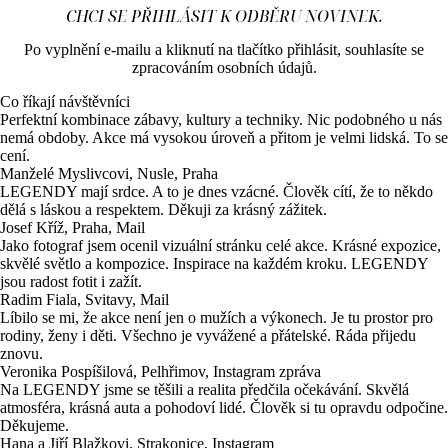
CHCI SE PŘIHLÁSIT K ODBĚRU NOVINEK.
Po vyplnění e-mailu a kliknutí na tlačítko přihlásit, souhlasíte se
zpracováním osobních údajů.
Co říkají návštěvníci
Perfektní kombinace zábavy, kultury a techniky. Nic podobného u nás
nemá obdoby. Akce má vysokou úroveň a přitom je velmi lidská. To se
cení.
Manželé Myslivcovi, Nusle, Praha
LEGENDY mají srdce. A to je dnes vzácné. Člověk cítí, že to někdo
dělá s láskou a respektem. Děkuji za krásný zážitek.
Josef Kříž, Praha, Mail
Jako fotograf jsem ocenil vizuální stránku celé akce. Krásné expozice,
skvělé světlo a kompozice. Inspirace na každém kroku. LEGENDY
jsou radost fotit i zažít.
Radim Fiala, Svitavy, Mail
Líbilo se mi, že akce není jen o mužích a výkonech. Je tu prostor pro
rodiny, ženy i děti. Všechno je vyvážené a přátelské. Ráda přijedu
znovu.
Veronika Pospíšilová, Pelhřimov, Instagram zpráva
Na LEGENDY jsme se těšili a realita předčila očekávání. Skvělá
atmosféra, krásná auta a pohodoví lidé. Člověk si tu opravdu odpočine.
Děkujeme.
Hana a Jiří Blažkovi, Strakonice, Instagram