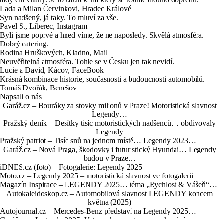
Lada a Milan Červinkovi, Hradec Králové
Syn nadšený, já taky. To mluví za vše.
Pavel S., Liberec, Instagram
Byli jsme poprvé a hned víme, že ne naposledy. Skvělá atmosféra.
Dobrý catering.
Rodina Hruškových, Kladno, Mail
Neuvěřitelná atmosféra. Tohle se v Česku jen tak nevidí.
Lucie a David, Kácov, FaceBook
Krásná kombinace historie, současnosti a budoucnosti automobilů.
Tomáš Dvořák, Benešov
Napsali o nás
Garáž.cz – Bouráky za stovky milionů v Praze! Motoristická slavnost
Legendy…
Pražský deník – Desítky tisíc motoristických nadšenců… obdivovaly
Legendy
Pražský patriot – Tisíc snů na jednom místě… Legendy 2023…
Garáž.cz – Nová Praga, škodovky i futuristický Hyundai… Legendy
budou v Praze…
iDNES.cz (foto) – Fotogalerie: Legendy 2025
Moto.cz – Legendy 2025 – motoristická slavnost ve fotogalerii
Magazín Inspirace – LEGENDY 2025… téma „Rychlost & Vášeň“…
Autokaleidoskop.cz – Automobilová slavnost LEGENDY koncem
května (2025)
Autojournal.cz – Mercedes-Benz představí na Legendy 2025…